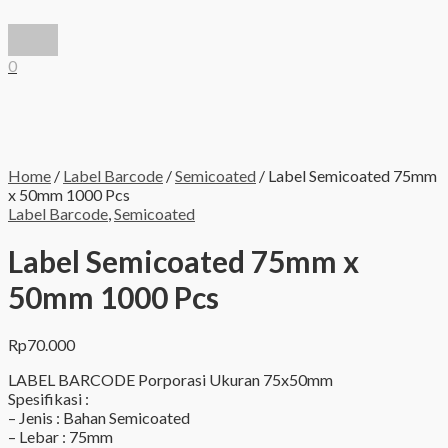
Lewati
ke
Menu
konten
Utama
0
Home
/
Label Barcode
/
Semicoated
/ Label Semicoated 75mm
x 50mm 1000 Pcs
Label Barcode
,
Semicoated
Label Semicoated 75mm x
50mm 1000 Pcs
Rp
70.000
LABEL BARCODE Porporasi Ukuran 75x50mm
Spesifikasi :
– Jenis : Bahan Semicoated
– Lebar : 75mm