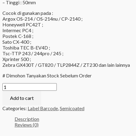
– Tinggi : 50mm
Cocok di gunakan pada :
Argox OS-214 / OS-214nu / CP-2140 ;
Honeywell PC42T ;
Intermec PC4 ;
Postek C-168 ;
Sato CX-400 ;
Toshiba TEC B-EV4D ;
Tsc-TTP 243 / 244pro / 245 ;
Xprinter 500 ;
Zebra GX430T / GT820 / TLP2844Z / ZT230 dan lain lainnya
# Dimohon Tanyakan Stock Sebelum Order
Label
Semicoated
75mm
Add to cart
x
Categories:
Label Barcode
,
Semicoated
50mm
1000
Description
Pcs
Reviews (0)
quantity