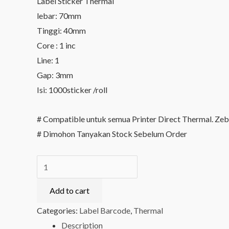
Label Sticker Thermal
lebar: 70mm
Tinggi: 40mm
Core : 1 inc
Line: 1
Gap: 3mm
Isi: 1000sticker /roll
# Compatible untuk semua Printer Direct Thermal. Zebra
# Dimohon Tanyakan Stock Sebelum Order
Label
Thermal
Add to cart
70mm
x
Categories:
Label Barcode
,
Thermal
40mm
Description