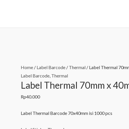
Lewati
ke
konten
Home
/
Label Barcode
/
Thermal
/ Label Thermal 70m
Label Barcode
,
Thermal
Label Thermal 70mm x 40
Rp
40.000
Label Thermal Barcode 70x40mm isi 1000 pcs