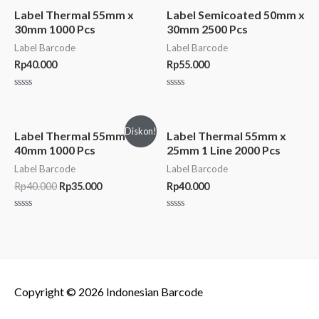
Label Thermal 55mm x
Label Semicoated 50mm x
30mm 1000 Pcs
30mm 2500 Pcs
Label Barcode
Label Barcode
Rp
40.000
Rp
55.000
Rated
Rated
0
0
out
out
of
of
Diskon!
5
5
Label Thermal 55mm x
Label Thermal 55mm x
40mm 1000 Pcs
25mm 1 Line 2000 Pcs
Label Barcode
Label Barcode
Rp
40.000
Rp
35.000
Rp
40.000
Rated
Rated
0
0
out
out
of
of
5
5
Copyright © 2026
Indonesian Barcode