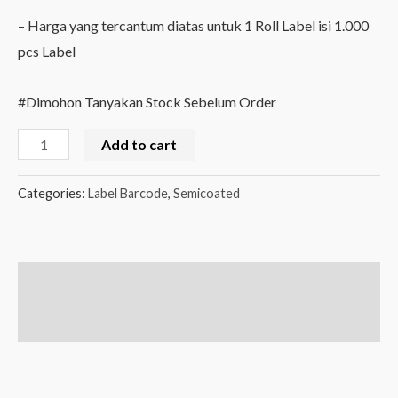
– Harga yang tercantum diatas untuk 1 Roll Label isi 1.000
pcs Label
#Dimohon Tanyakan Stock Sebelum Order
Label
Add to cart
Semicoated
100mm
Categories:
Label Barcode
,
Semicoated
x
80mm
1000
Description
Pcs
quantity
Reviews (0)