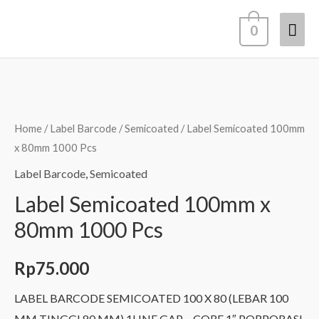
Lewati
Men
0
ke
konten
Uta
Home
/
Label Barcode
/
Semicoated
/ Label Semicoated 100mm
x 80mm 1000 Pcs
Label Barcode
,
Semicoated
Label Semicoated 100mm x
80mm 1000 Pcs
Rp
75.000
LABEL BARCODE SEMICOATED 100 X 80 (LEBAR 100
MM TINGGI 80 MM) 1LINE GAP – CORE 1″ PORPORASI,