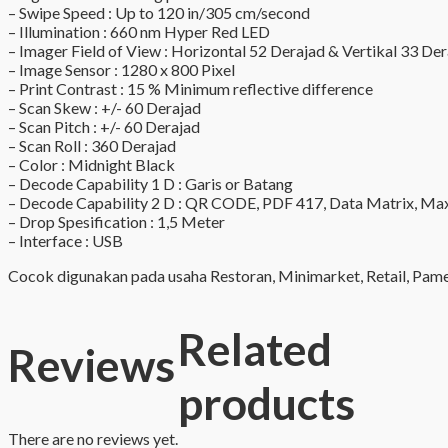
– Swipe Speed : Up to 120 in/305 cm/second
– Illumination : 660 nm Hyper Red LED
– Imager Field of View : Horizontal 52 Derajad & Vertikal 33 De
– Image Sensor : 1280 x 800 Pixel
– Print Contrast : 15 % Minimum reflective difference
– Scan Skew : +/- 60 Derajad
– Scan Pitch : +/- 60 Derajad
– Scan Roll : 360 Derajad
– Color : Midnight Black
– Decode Capability 1 D : Garis or Batang
– Decode Capability 2 D : QR CODE, PDF 417, Data Matrix, Ma
– Drop Spesification : 1,5 Meter
– Interface : USB
Cocok digunakan pada usaha Restoran, Minimarket, Retail, Pamer
Related
Reviews
products
There are no reviews yet.