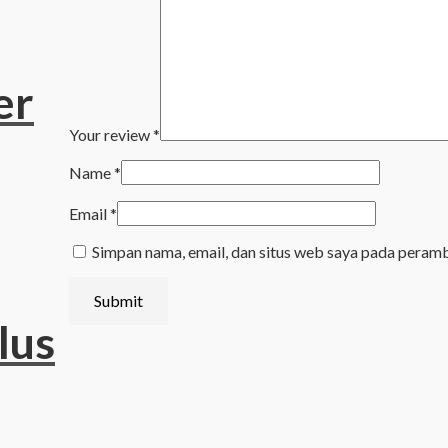
er
Your review
*
Name
*
Email
*
Simpan nama, email, dan situs web saya pada peramb
lus