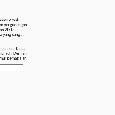
nner omni-
 dan pergudangan
an 2D tak
ya yang sangat
uan luar biasa
alu jauh. Dengan
mur pemakaian.