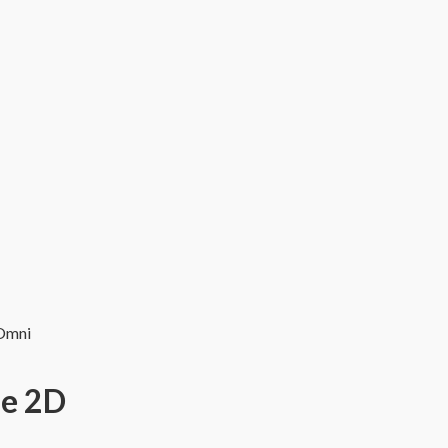
 Omni
de 2D