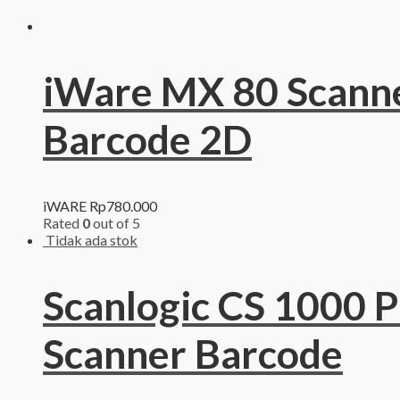
iWare MX 80 Scann
Barcode 2D
iWARE
Rp
780.000
Rated
0
out of 5
Tidak ada stok
Scanlogic CS 1000 P
Scanner Barcode