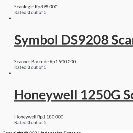
Scanlogic
Rp
898.000
Rated
0
out of 5
Symbol DS9208 Sca
Scanner Barcode
Rp
1.900.000
Rated
0
out of 5
Honeywell 1250G S
Honeywell
Rp
1.180.000
Rated
0
out of 5
Copyright © 2026
Indonesian Barcode