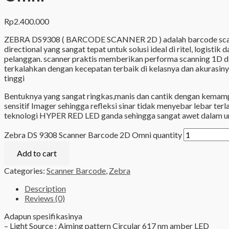
Rp
2.400.000
ZEBRA DS9308 ( BARCODE SCANNER 2D ) adalah barcode sca
directional yang sangat tepat untuk solusi ideal di ritel, logistik
pelanggan. scanner praktis memberikan performa scanning 1D d
terkalahkan dengan kecepatan terbaik di kelasnya dan akurasin
tinggi
Bentuknya yang sangat ringkas,manis dan cantik dengan kemamp
sensitif Imager sehingga refleksi sinar tidak menyebar lebar terl
teknologi HYPER RED LED ganda sehingga sangat awet dalam u
Zebra DS 9308 Scanner Barcode 2D Omni quantity
Add to cart
Categories:
Scanner Barcode
,
Zebra
Description
Reviews (0)
Adapun spesifikasinya
– Light Source : Aiming pattern Circular 617 nm amber LED