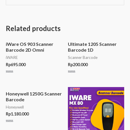
Related products
iWare OS 903 Scanner
Ultimate 1205 Scanner
Barcode 2D Omni
Barcode 1D
iWARE
Scanner Barcode
Rp
695.000
Rp
200.000
Rated
Rated
0
0
out
out
of
of
5
5
Honeywell 1250G Scanner
Barcode
Honeywell
Rp
1.180.000
Rated