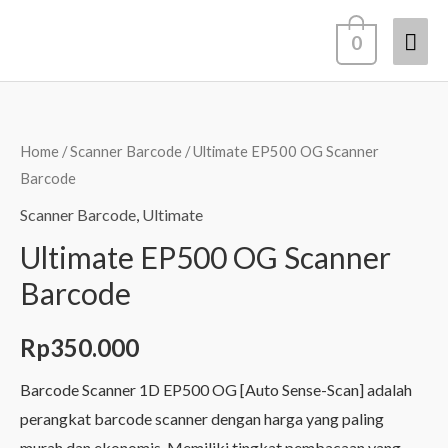
Lewati
Men
0
ke
konten
Uta
Home
/
Scanner Barcode
/ Ultimate EP500 OG Scanner
Barcode
Scanner Barcode
,
Ultimate
Ultimate EP500 OG Scanner
Barcode
Rp
350.000
Barcode Scanner 1D EP500 OG [Auto Sense-Scan] adalah
perangkat barcode scanner dengan harga yang paling
murah dan ekonomis. Memiliki tingkat pembacaan yang