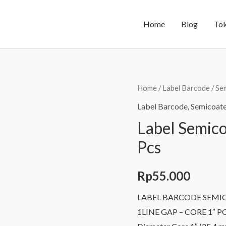
Home
Blog
To
Home
/
Label Barcode
/
Se
Label Barcode
,
Semicoat
Label Semi
Pcs
Rp
55.000
LABEL BARCODE SEMIC
1LINE GAP – CORE 1″ POR