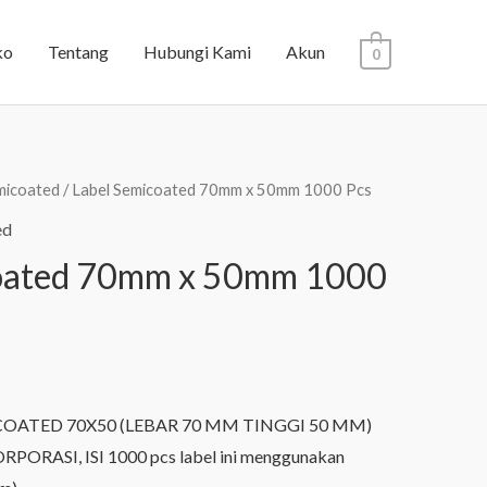
ko
Tentang
Hubungi Kami
Akun
0
micoated
/ Label Semicoated 70mm x 50mm 1000 Pcs
ed
coated 70mm x 50mm 1000
OATED 70X50 (LEBAR 70 MM TINGGI 50 MM)
PORASI, ISI 1000 pcs label ini menggunakan