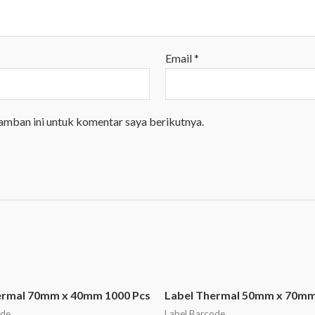
Email
*
amban ini untuk komentar saya berikutnya.
ermal 70mm x 40mm 1000 Pcs
Label Thermal 50mm x 70mm
ode
Label Barcode