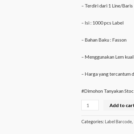
– Terdiri dari 1 Line/Baris
– Isi : 1000 pcs Label
– Bahan Baku : Fasson
– Menggunakan Lem kual
– Harga yang tercantum di
#Dimohon Tanyakan Stoc
Label
Add to car
Semicoated
70mm
Categories:
Label Barcode
,
x