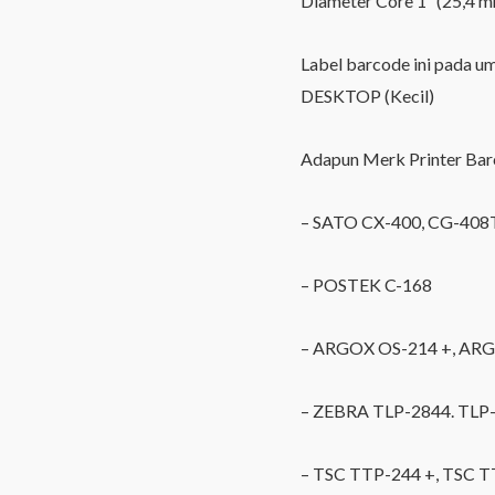
Diameter Core 1″ (25,4 m
Label barcode ini pada u
DESKTOP (Kecil)
Adapun Merk Printer Bar
– SATO CX-400, CG-40
– POSTEK C-168
– ARGOX OS-214 +, AR
– ZEBRA TLP-2844. TLP-
– TSC TTP-244 +, TSC 