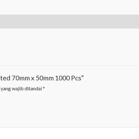
50mm
1000
Pcs
quantity
coated 70mm x 50mm 1000 Pcs”
 yang wajib ditandai
*