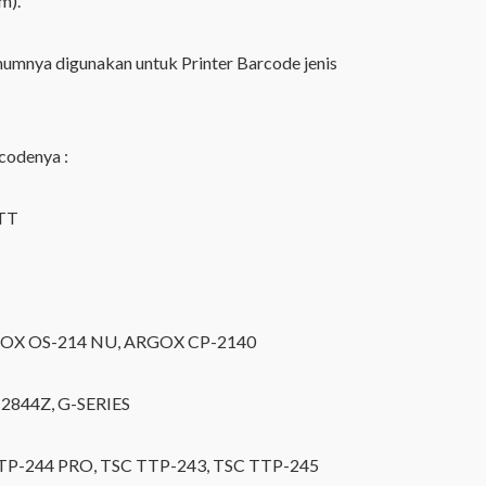
m).
mumnya digunakan untuk Printer Barcode jenis
codenya :
8TT
GOX OS-214 NU, ARGOX CP-2140
2844Z, G-SERIES
TTP-244 PRO, TSC TTP-243, TSC TTP-245