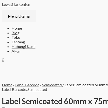
Lewati ke konten
Menu Utama
Home
Blog
Toko
Tentang
Hubungi Kami
Akun
0
Home
/
Label Barcode
/
Semicoated
/ Label Semicoated 60mm 
Label Barcode
,
Semicoated
Label Semicoated 60mm x 75