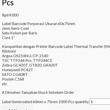
Pcs
Rp
69.000
Label Barcode Porporasi Ukuran 60x75mm
Jenis Semi-Coat
Satu Kolom per Baris
Core 1″
Kompatibel dengan Printer Barcode Label Thermal Transfer (
Ribbon)
Argox OS214NU, CP-2140
TSC TTP244 Pro, TTP244CE
Zebra GC420T, GT820, GK420T
Honeywell PC42T
SATO CG408T
Postek C168
etc
# Dimohon Tanyakan Stock Sebelum Order
Label Semicoated 60mm x 75mm 1000 Pcs quantity