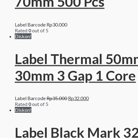
70mm 500 Pcs
Label Barcode
Rp
30.000
Rated
0
out of 5
Diskon!
Label Thermal 50m
30mm 3 Gap 1 Core
Label Barcode
Rp
35.000
Rp
32.000
Rated
0
out of 5
Diskon!
Label Black Mark 3