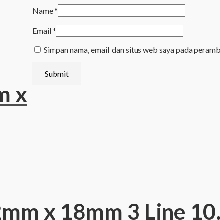
Name
*
Email
*
Simpan nama, email, dan situs web saya pada peramb
m x
2mm x 18mm 3 Line 10