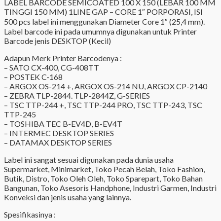
LABEL BARCODE SEMICOATED 100 X 150 (LEBAR 100 MM
TINGGI 150 MM) 1LINE GAP – CORE 1″ PORPORASI, ISI
500 pcs label ini menggunakan Diameter Core 1″ (25,4 mm).
Label barcode ini pada umumnya digunakan untuk Printer
Barcode jenis DESKTOP (Kecil)
Adapun Merk Printer Barcodenya :
– SATO CX-400, CG-408TT
– POSTEK C-168
– ARGOX OS-214 +, ARGOX OS-214 NU, ARGOX CP-2140
– ZEBRA TLP-2844. TLP-2844Z, G-SERIES
– TSC TTP-244 +, TSC TTP-244 PRO, TSC TTP-243, TSC
TTP-245
– TOSHIBA TEC B-EV4D, B-EV4T
– INTERMEC DESKTOP SERIES
– DATAMAX DESKTOP SERIES
Label ini sangat sesuai digunakan pada dunia usaha
Supermarket, Minimarket, Toko Pecah Belah, Toko Fashion,
Butik, Distro, Toko Oleh Oleh, Toko Sparepart, Toko Bahan
Bangunan, Toko Asesoris Handphone, Industri Garmen, Industri
Konveksi dan jenis usaha yang lainnya.
Spesifikasinya :