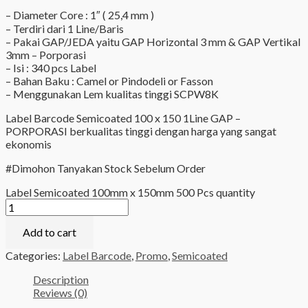
– Diameter Core : 1″ ( 25,4 mm )
– Terdiri dari 1 Line/Baris
– Pakai GAP/JEDA yaitu GAP Horizontal 3 mm & GAP Vertikal
3mm – Porporasi
– Isi : 340 pcs Label
– Bahan Baku : Camel or Pindodeli or Fasson
– Menggunakan Lem kualitas tinggi SCPW8K
Label Barcode Semicoated 100 x 150 1Line GAP –
PORPORASI berkualitas tinggi dengan harga yang sangat
ekonomis
#Dimohon Tanyakan Stock Sebelum Order
Label Semicoated 100mm x 150mm 500 Pcs quantity
Add to cart
Categories:
Label Barcode
,
Promo
,
Semicoated
Description
Reviews (0)