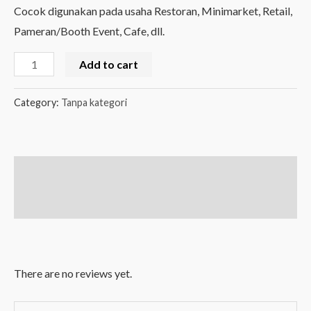
Cocok digunakan pada usaha Restoran, Minimarket, Retail,
Pameran/Booth Event, Cafe, dll.
Kassen
Add to cart
DT-
642
Category:
Tanpa kategori
Printer
Barcode
Bluetooth
Description
quantity
Reviews (0)
There are no reviews yet.