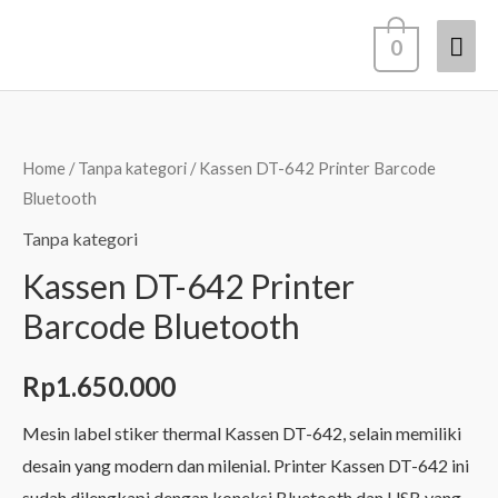
Lewati
Men
0
ke
konten
Uta
Home
/
Tanpa kategori
/ Kassen DT-642 Printer Barcode
Bluetooth
Tanpa kategori
Kassen DT-642 Printer
Barcode Bluetooth
Rp
1.650.000
Mesin label stiker thermal Kassen DT-642, selain memiliki
desain yang modern dan milenial. Printer Kassen DT-642 ini
sudah dilengkapi dengan koneksi Bluetooth dan USB yang