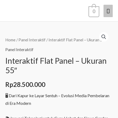
Lewati
Men
0
ke
konten
Uta
Home
/
Panel Interaktif
/ Interaktif Flat Panel – Ukuran 55″
Panel Interaktif
Interaktif Flat Panel – Ukuran
55″
Rp
28.500.000
🖥️ Dari Kapur ke Layar Sentuh – Evolusi Media Pembelaran
di Era Modern