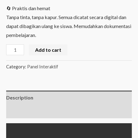
🔄 Praktis dan hemat
Tanpa tinta, tanpa kapur. Semua dicatat secara digital dan
dapat dibagikan ulang ke siswa. Memudahkan dokumentasi
pembelajaran.
Interaktif
Add to cart
Flat
Panel
Category:
Panel Interaktif
-
Ukuran
55"
Description
quantity
Reviews (0)