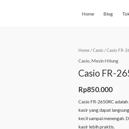
Home
Blog
To
Home
/
Casio
/ Casio FR-2
Casio
,
Mesin Hitung
Casio FR-26
Rp
850.000
Casio FR-2650RC adalah p
kasir yang dapat langsun
kecil sampai menengah. D
kasir lebih praktis.