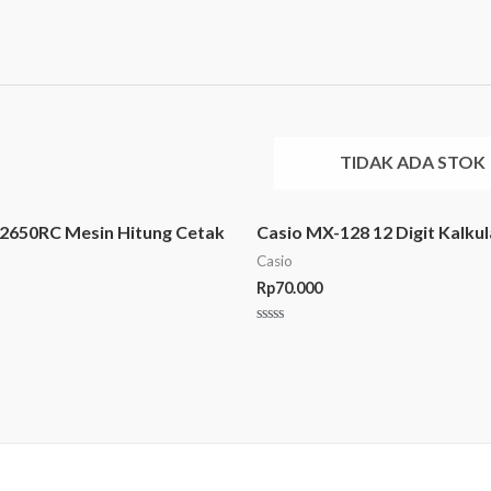
TIDAK ADA STOK
-2650RC Mesin Hitung Cetak
Casio MX-128 12 Digit Kalku
Casio
Rp
70.000
Rated
0
out
of
5