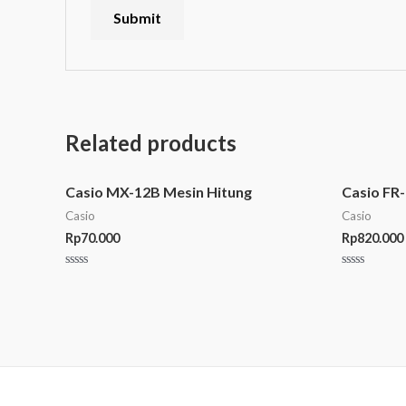
Related products
Casio MX-12B Mesin Hitung
Casio FR
Casio
Casio
Rp
70.000
Rp
820.000
Rated
Rated
0
0
out
out
of
of
5
5