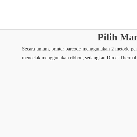
Lewati
ke
konten
Pilih Ma
Secara umum, printer barcode menggunakan 2 metode penc
mencetak menggunakan ribbon, sedangkan Direct Thermal t